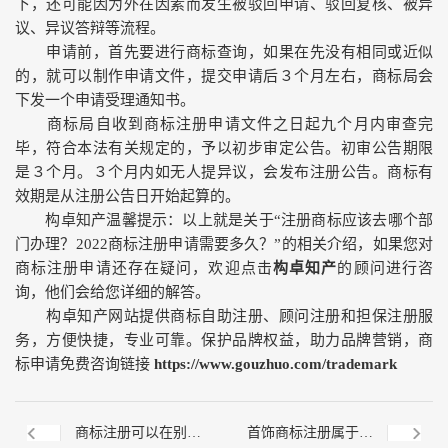
下，还可能因为外在因素而发生被驳回申请、驳回复核、被异
议、异议答辩等流程。
申请前，首先要进行商标查询，如果在先没有相同或近似
的，就可以制作申请文件，提交申请后３个月左右，商标局会
下发一个申请受理通知书。
商标局自收到商标注册申请文件之日起九个月内审查完
毕，符合本法有关规定的，予以初步审定公告。初审公告期限
是３个月。３个月内如无人提异议，会发布注册公告。商标有
效期是从注册公告日开始起算的。
构卓知产温馨提示：以上就是关于“注册商标应该去哪个部
门办理？2022商标注册申请需要多久？”的相关介绍，如果您对
商标注册申请还存在疑问，欢迎点击
构卓知产
的顾问进行咨
询，他们会给您详细的解答。
构卓知产网站提供商标自助注册、顾问注册和担保注册服
务，方便快捷，专业可靠。保护品牌权益，助力品牌营销，商
标申请免费咨询链接
https://www.gouzhuo.com/trademark
商标注册可以在别的
首饰商标注册属于第