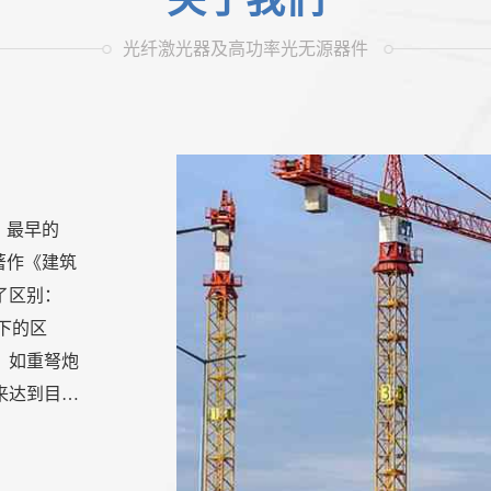
关于我们
光纤激光器及高功率光无源器件
a，最早的
其著作《建筑
了区别：
以下的区
，如重弩炮
来达到目的
机械都是利
历山大利亚