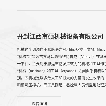
开封江西富硕机械设备有限公司
机械这个词源自于希腊语之Mechine及拉丁文Machin
“机械”定义为古罗马建筑师维特鲁威（Vitruvii）在
十书》，主要对于搬运重物发挥效力的机械和工具作
“机械（machane）和工具（organon）之间似乎有着
别。即机械是以多数人工和很大的力量而发生效果的
和葡萄压榨机。而工具则是一名操纵人员慎重地处理
的，如蝎形轻弩炮或不等圆的螺旋装置。因此工具和
用上不可缺少的东西。古希腊时期已有圆柱齿轮。亚
查看详细